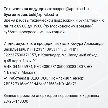
Техническая поддержка:
support@api-cloud.ru
Бухгалтерия:
buh@api-cloud.ru
Время работы технической поддержки и бухгалтерии: с
пн-пт с 09:00 до 19:00 (по Московскому времени).
суббота, воскресенье - выходной
Индивидуальный предприниматель Кочура Александр
Васильевич, ИНН 233410953141, ОГРНИП
322237500371357, г. Краснодар, ул. Западный обход,
д.45 корп. 1, кв. 91
БИК 044525974, Р/С 40802810500003839807, АО
"ТБанк" г. Москва
Работаем в ЭДО: ООО "Компания "Тензор"
2BE527916aa933d42ea83f568eff9148c7f
Запись в реестре операторов персональных данных:
23-25-148030