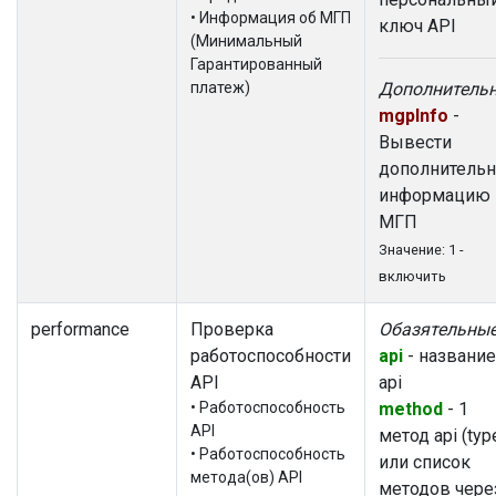
• Информация об МГП
ключ API
(Минимальный
Гарантированный
платеж)
Дополнитель
mgpInfo
-
Вывести
дополнитель
информацию 
МГП
Значение: 1 -
включить
performance
Проверка
Обазятельны
работоспособности
api
- название
API
api
• Работоспособность
method
- 1
API
метод api (typ
• Работоспособность
или список
метода(ов) API
методов чере