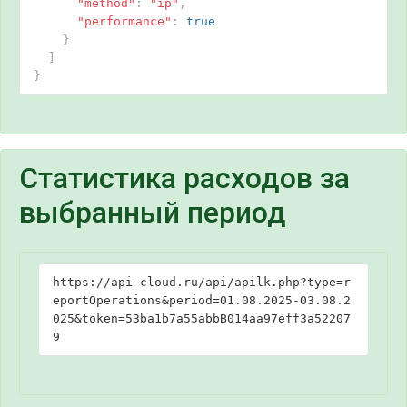
"method"
:
"ip"
,
"performance"
:
true
}
]
}
Статистика расходов за
выбранный период
https://api-cloud.ru/api/apilk.php?type=r
eportOperations&period=01.08.2025-03.08.2
025&token=53ba1b7a55abbB014aa97eff3a52207
9