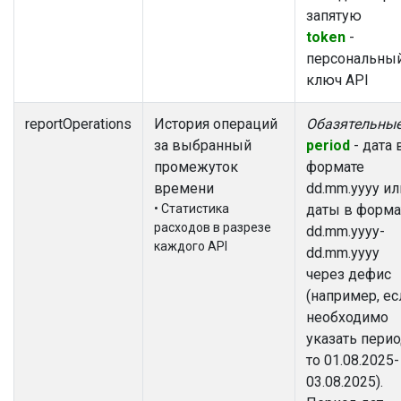
запятую
token
-
персональны
ключ API
reportOperations
История операций
Обазятельны
за выбранный
period
- дата 
промежуток
формате
времени
dd.mm.yyyy ил
• Статистика
даты в форма
расходов в разрезе
dd.mm.yyyy-
каждого API
dd.mm.yyyy
через дефис
(например, ес
необходимо
указать пери
то 01.08.2025-
03.08.2025).