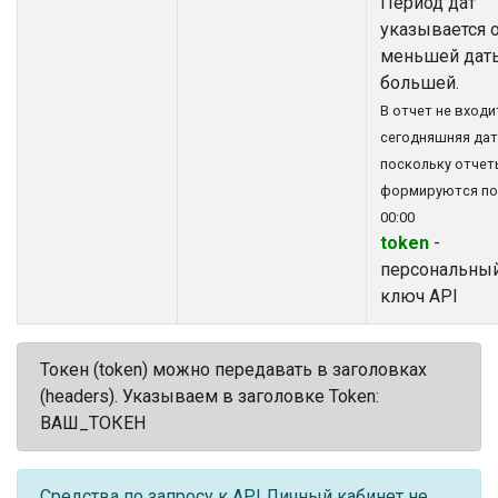
Период дат
указывается 
меньшей дат
большей.
В отчет не входи
сегодняшняя дат
поскольку отчет
формируются по
00:00
token
-
персональны
ключ API
Токен (token) можно передавать в заголовках
(headers). Указываем в заголовке Token:
ВАШ_ТОКЕН
Средства по запросу к API Личный кабинет не