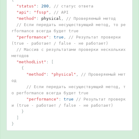
"status"
:
200
,
// статус ответа
"api"
:
"fssp"
,
// API
"method"
:
 physical
,
// Проверяемый метод
// Если передать несуществующий метод, то pe
rformance всегда будет true
"performance"
:
true
,
// Результат проверки 
(true - работает / false - не работает)
// Массив c результатами проверки нескольких 
методов
"methodList"
:
[
{
"method"
:
"physical"
,
// Проверяемый мет
од
// Если передать несуществующий метод, т
о performance всегда будет true
"performance"
:
true
// Результат проверк
и (true - работает / false - не работает)
}
]
}