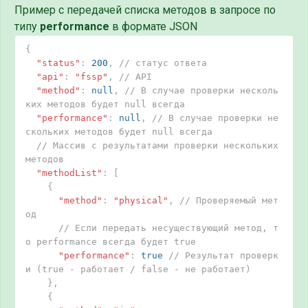
Пример c передачей списка методов в запросе по
типу
performance
в формате JSON
{
"status"
:
200
,
// статус ответа
"api"
:
"fssp"
,
// API
"method"
:
null
,
// В случае проверки несколь
ких методов будет null всегда
"performance"
:
null
,
// В случае проверки не
скольких методов будет null всегда
// Массив c результатами проверки нескольких 
методов
"methodList"
:
[
{
"method"
:
"physical"
,
// Проверяемый мет
од
// Если передать несуществующий метод, т
о performance всегда будет true
"performance"
:
true
// Результат проверк
и (true - работает / false - не работает)
},
{