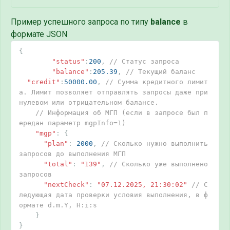
Пример успешного запроса по типу
balance
в
формате JSON
{
"status"
:
200
,
// Статус запроса
"balance"
:
205.39
,
// Текущий баланс
"credit"
:
50000.00
,
// Сумма кредитного лимит
а. Лимит позволяет отправлять запросы даже при 
нулевом или отрицательном балансе.
// Информация об МГП (если в запросе был п
ередан параметр mgpInfo=1)
"mgp"
:
{
"plan"
:
2000
,
// Сколько нужно выполнить 
запросов до выполнения МГП
"total"
:
"139"
,
// Сколько уже выполнено 
запросов
"nextCheck"
:
"07.12.2025, 21:30:02"
// С
ледующая дата проверки условия выполнения, в ф
ормате d.m.Y, H:i:s
}
}