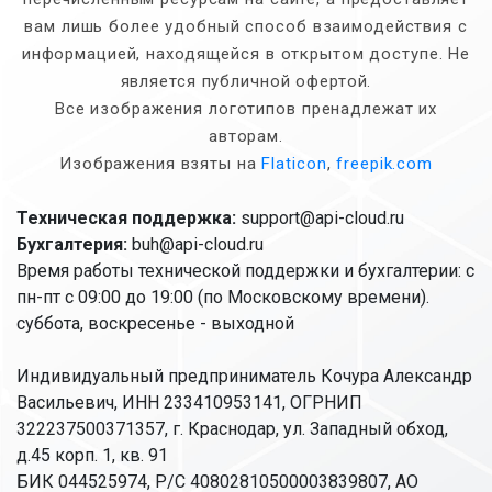
вам лишь более удобный способ взаимодействия с
информацией, находящейся в открытом доступе. Не
является публичной офертой.
Все изображения логотипов пренадлежат их
авторам.
Изображения взяты на
Flaticon
,
freepik.com
Техническая поддержка:
support@api-cloud.ru
Бухгалтерия:
buh@api-cloud.ru
Время работы технической поддержки и бухгалтерии: с
пн-пт с 09:00 до 19:00 (по Московскому времени).
суббота, воскресенье - выходной
Индивидуальный предприниматель Кочура Александр
Васильевич, ИНН 233410953141, ОГРНИП
322237500371357, г. Краснодар, ул. Западный обход,
д.45 корп. 1, кв. 91
БИК 044525974, Р/С 40802810500003839807, АО