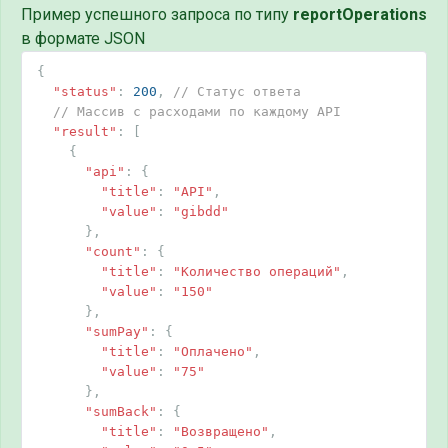
Пример успешного запроса по типу
reportOperations
в формате JSON
{
"status"
:
200
,
// Статус ответа
// Массив с расходами по каждому API
"result"
:
[
{
"api"
:
{
"title"
:
"API"
,
"value"
:
"gibdd"
},
"count"
:
{
"title"
:
"Количество операций"
,
"value"
:
"150"
},
"sumPay"
:
{
"title"
:
"Оплачено"
,
"value"
:
"75"
},
"sumBack"
:
{
"title"
:
"Возвращено"
,