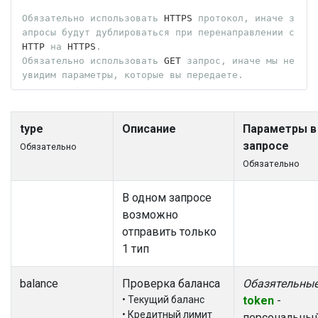
Обязательно
использовать
 HTTPS 
протокол,
иначе
з
апросы
будут
дублироваться
при
перенаправлении
с
HTTP 
на
 HTTPS
.
Обязательно
использовать
 GET 
запрос,
иначе
мы
не
увидим
параметры,
которые
вы
передаете.
type
Описание
Параметры в
запросе
Обязательно
Обязательно
В одном запросе
возможно
отправить только
1 тип
balance
Проверка баланса
Обазятельны
• Текущий баланс
token
-
• Кредитный лимит
персональны