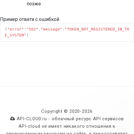
позже.
Пример ответа с ошибкой
{
"error"
:
"503"
,
"message"
:
"TOKEN_NOT_REGISTERED_IN_TH
E_SYSTEM"
}
Copyright © 2020-2026
API-CLOUD.ru - облачный ресурс API сервисов
API-cloud не имеет никакого отношения к
перечисленным ресурсам на сайте, а предоставляет