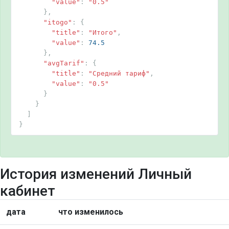
"value"
:
"0.5"
},
"itogo"
:
{
"title"
:
"Итого"
,
"value"
:
74.5
},
"avgTarif"
:
{
"title"
:
"Средний тариф"
,
"value"
:
"0.5"
}
}
]
}
История изменений Личный
кабинет
дата
что изменилось