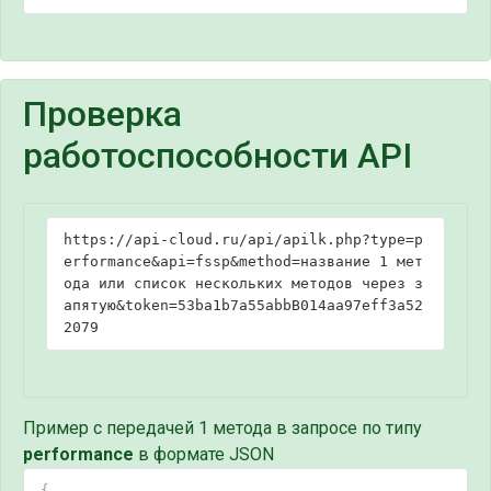
Проверка
работоспособности API
https://api-cloud.ru/api/apilk.php?type=p
erformance&api=fssp&method=название 1 мет
ода или список нескольких методов через з
апятую&token=53ba1b7a55abbB014aa97eff3a52
2079
Пример c передачей 1 метода в запросе по типу
performance
в формате JSON
{